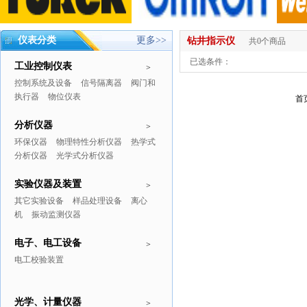
仪表分类
更多>>
钻井指示仪
共0个商品
已选条件：
工业控制仪表
>
控制系统及设备
信号隔离器
阀门和
执行器
物位仪表
首
分析仪器
>
环保仪器
物理特性分析仪器
热学式
分析仪器
光学式分析仪器
实验仪器及装置
>
其它实验设备
样品处理设备
离心
机
振动监测仪器
电子、电工设备
>
电工校验装置
光学、计量仪器
>