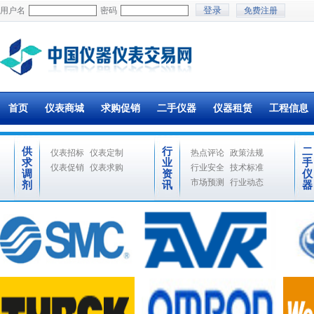
用户名
密码
免费注册
首页
仪表商城
求购促销
二手仪器
仪器租赁
工程信息
供
行
二
仪表招标
仪表定制
热点评论
政策法规
求
业
手
仪表促销
仪表求购
行业安全
技术标准
调
资
仪
市场预测
行业动态
剂
讯
器