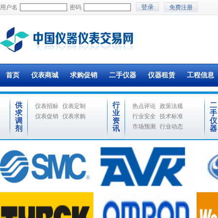
用户名
密码
免费注册
首页
仪表商城
求购促销
二手仪器
仪器租赁
工程信息
供
行
二
仪表招标
仪表定制
热点评论
政策法规
求
业
手
仪表促销
仪表求购
行业安全
技术标准
调
资
仪
市场预测
行业动态
剂
讯
器