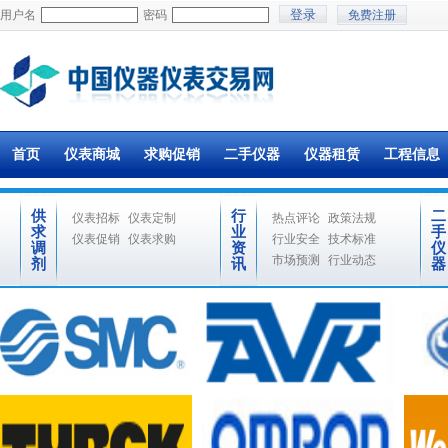
用户名
密码
免费注册
首页
仪表商城
求购促销
二手仪器
仪器租赁
工程信息
供
行
二
仪表招标
仪表定制
热点评论
政策法规
求
业
手
仪表促销
仪表求购
行业安全
技术标准
调
资
仪
市场预测
行业动态
剂
讯
器