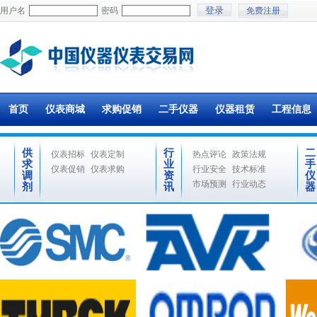
用户名
密码
免费注册
首页
仪表商城
求购促销
二手仪器
仪器租赁
工程信息
供
行
二
仪表招标
仪表定制
热点评论
政策法规
求
业
手
仪表促销
仪表求购
行业安全
技术标准
调
资
仪
市场预测
行业动态
剂
讯
器