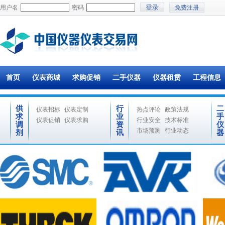
用户名
密码
免费注册
首页
仪表商城
求购促销
二手仪器
仪器租赁
工程信息
供
行
二
仪表招标
仪表定制
热点评论
政策法规
求
业
手
仪表促销
仪表求购
行业安全
技术标准
调
资
仪
市场预测
行业动态
剂
讯
器