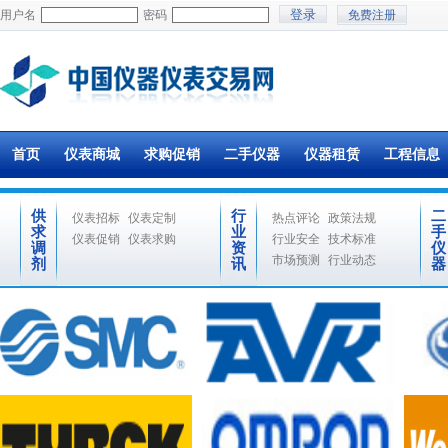
用户名
密码
免费注册
首页
仪表商城
求购促销
二手仪器
仪器租赁
工程信息
供
行
二
仪表招标
仪表定制
热点评论
政策法规
求
业
手
仪表促销
仪表求购
行业安全
技术标准
调
资
仪
市场预测
行业动态
剂
讯
器