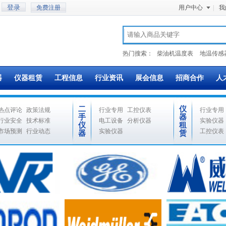
免费注册
用户中心
|
我
热门搜索：
柴油机温度表
地温传感
器
仪器租赁
工程信息
行业资讯
展会信息
招商合作
人
二
仪
热点评论
政策法规
行业专用
工控仪表
行业专用
手
器
行业安全
技术标准
电工设备
分析仪器
实验仪器
仪
租
市场预测
行业动态
实验仪器
工控仪表
器
赁