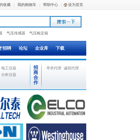
的收藏
|
我的购物车
|
帮助中心
|
设为首页
器
气压传感器
气压检定箱
才招聘
论坛
企业库
下载
招
电工仪器
寻求代理
诚招代理
商
分析仪器
合
作