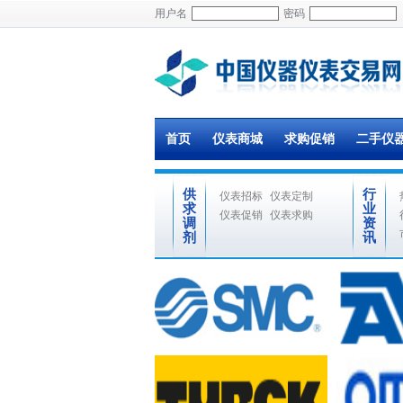
用户名
密码
首页
仪表商城
求购促销
二手仪
供
行
仪表招标
仪表定制
求
业
仪表促销
仪表求购
调
资
剂
讯