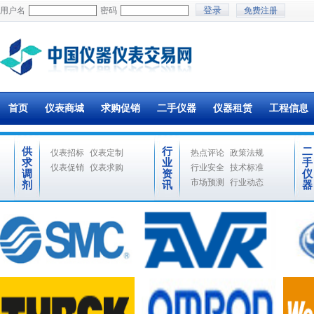
用户名
密码
免费注册
首页
仪表商城
求购促销
二手仪器
仪器租赁
工程信息
供
行
二
仪表招标
仪表定制
热点评论
政策法规
求
业
手
仪表促销
仪表求购
行业安全
技术标准
调
资
仪
市场预测
行业动态
剂
讯
器