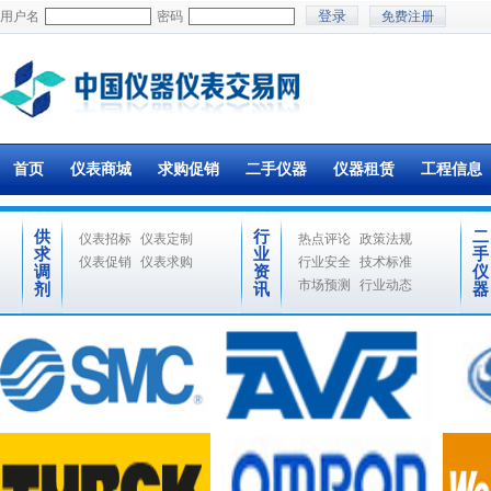
用户名
密码
免费注册
首页
仪表商城
求购促销
二手仪器
仪器租赁
工程信息
供
行
二
仪表招标
仪表定制
热点评论
政策法规
求
业
手
仪表促销
仪表求购
行业安全
技术标准
调
资
仪
市场预测
行业动态
剂
讯
器