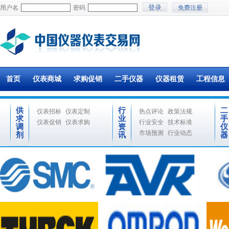
用户名
密码
免费注册
首页
仪表商城
求购促销
二手仪器
仪器租赁
工程信息
供
行
二
仪表招标
仪表定制
热点评论
政策法规
求
业
手
仪表促销
仪表求购
行业安全
技术标准
调
资
仪
市场预测
行业动态
剂
讯
器