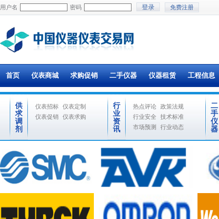
用户名
密码
免费注册
首页
仪表商城
求购促销
二手仪器
仪器租赁
工程信息
供
行
二
仪表招标
仪表定制
热点评论
政策法规
求
业
手
仪表促销
仪表求购
行业安全
技术标准
调
资
仪
市场预测
行业动态
剂
讯
器