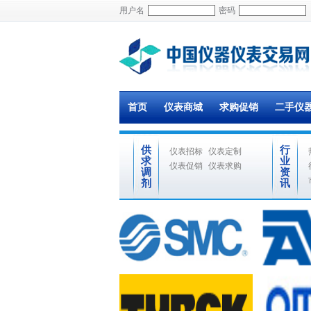
用户名
密码
首页
仪表商城
求购促销
二手仪
供
行
仪表招标
仪表定制
求
业
仪表促销
仪表求购
调
资
剂
讯