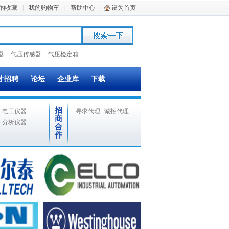
的收藏
|
我的购物车
|
帮助中心
|
设为首页
器
气压传感器
气压检定箱
才招聘
论坛
企业库
下载
招
电工仪器
寻求代理
诚招代理
商
分析仪器
合
作