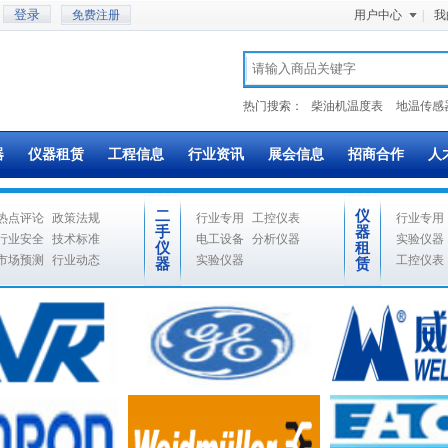
免费注册
用户中心
|
我
热门搜索：
柴油机温度表
地温传感
器
仪器租赁
工程信息
行业资讯
展会信息
招商合作
人
二
仪
热点评论
政策法规
行业专用
工控仪表
行业专用
手
器
行业安全
技术标准
电工设备
分析仪器
实验仪器
仪
租
市场预测
行业动态
实验仪器
工控仪表
器
赁