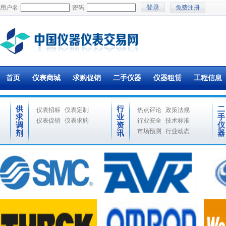
用户名
密码
免费注册
首页
仪表商城
求购促销
二手仪器
仪器租赁
工程信息
供
行
二
仪表招标
仪表定制
热点评论
政策法规
求
业
手
仪表促销
仪表求购
行业安全
技术标准
调
资
仪
市场预测
行业动态
剂
讯
器