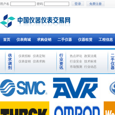
用户名
密码
免费注册
首页
仪表商城
求购促销
二手仪器
仪器租赁
工程信息
供
行
二
仪表招标
仪表定制
热点评论
政策法规
求
业
手
仪表促销
仪表求购
行业安全
技术标准
调
资
仪
市场预测
行业动态
剂
讯
器