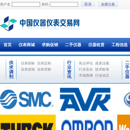
用户名
密码
免费注册
首页
仪表商城
求购促销
二手仪器
仪器租赁
工程信息
供
行
二
仪表招标
仪表定制
热点评论
政策法规
求
业
手
仪表促销
仪表求购
行业安全
技术标准
调
资
仪
市场预测
行业动态
剂
讯
器