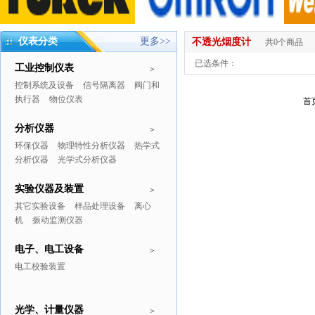
仪表分类
更多>>
不透光烟度计
共0个商品
已选条件：
工业控制仪表
>
控制系统及设备
信号隔离器
阀门和
执行器
物位仪表
首
分析仪器
>
环保仪器
物理特性分析仪器
热学式
分析仪器
光学式分析仪器
实验仪器及装置
>
其它实验设备
样品处理设备
离心
机
振动监测仪器
电子、电工设备
>
电工校验装置
光学、计量仪器
>