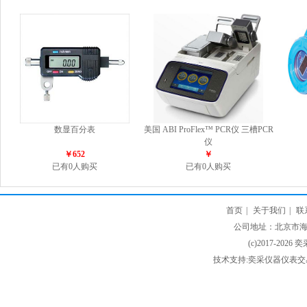
数显百分表
美国 ABI ProFlex™ PCR仪 三槽PCR
仪
￥652
￥
已有0人购买
已有0人购买
首页
|
关于我们
|
联
公司地址：北京市海淀
(c)2017-2026 
技术支持:奕采仪器仪表交易