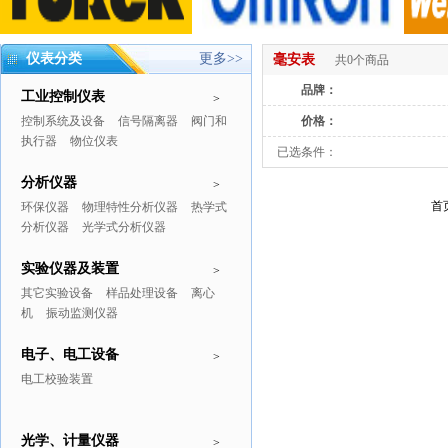
仪表分类
更多>>
毫安表
共0个商品
品牌：
工业控制仪表
>
控制系统及设备
信号隔离器
阀门和
价格：
执行器
物位仪表
已选条件：
分析仪器
>
首
环保仪器
物理特性分析仪器
热学式
分析仪器
光学式分析仪器
实验仪器及装置
>
其它实验设备
样品处理设备
离心
机
振动监测仪器
电子、电工设备
>
电工校验装置
光学、计量仪器
>