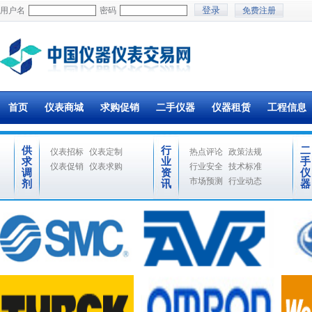
用户名
密码
免费注册
首页
仪表商城
求购促销
二手仪器
仪器租赁
工程信息
供
行
二
仪表招标
仪表定制
热点评论
政策法规
求
业
手
仪表促销
仪表求购
行业安全
技术标准
调
资
仪
市场预测
行业动态
剂
讯
器