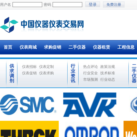
用户名
密码
免费注册
首页
仪表商城
求购促销
二手仪器
仪器租赁
工程信息
供
行
二
仪表招标
仪表定制
热点评论
政策法规
求
业
手
仪表促销
仪表求购
行业安全
技术标准
调
资
仪
市场预测
行业动态
剂
讯
器