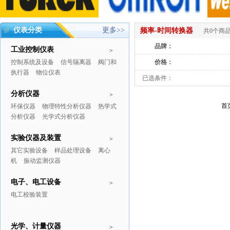
仪表分类
更多>>
频率-时间转换器
共0个商
品牌：
工业控制仪表
>
控制系统及设备
信号隔离器
阀门和
价格：
执行器
物位仪表
已选条件：
分析仪器
>
首
环保仪器
物理特性分析仪器
热学式
分析仪器
光学式分析仪器
实验仪器及装置
>
其它实验设备
样品处理设备
离心
机
振动监测仪器
电子、电工设备
>
电工校验装置
光学、计量仪器
>