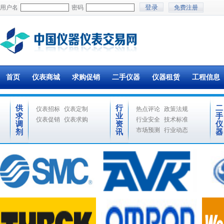
用户名
密码
免费注册
首页
仪表商城
求购促销
二手仪器
仪器租赁
工程信息
供
行
二
仪表招标
仪表定制
热点评论
政策法规
求
业
手
仪表促销
仪表求购
行业安全
技术标准
调
资
仪
市场预测
行业动态
剂
讯
器