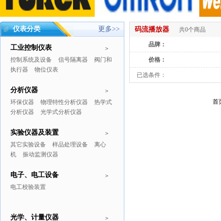
仪表分类
更多>>
码流播放器
共0个商品
品牌：
工业控制仪表
>
控制系统及设备
信号隔离器
阀门和
价格：
执行器
物位仪表
已选条件：
分析仪器
>
首
环保仪器
物理特性分析仪器
热学式
分析仪器
光学式分析仪器
实验仪器及装置
>
其它实验设备
样品处理设备
离心
机
振动监测仪器
电子、电工设备
>
电工校验装置
光学、计量仪器
>