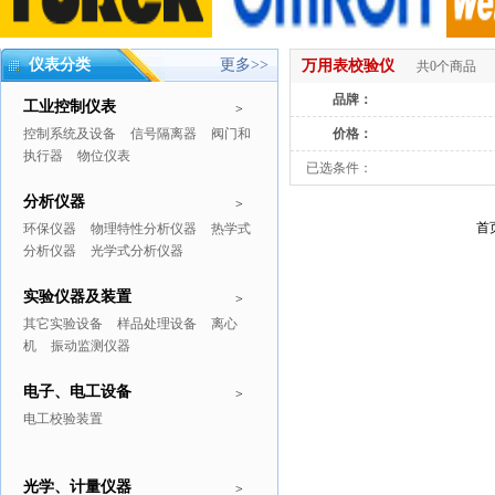
仪表分类
更多>>
万用表校验仪
共0个商品
品牌：
工业控制仪表
>
控制系统及设备
信号隔离器
阀门和
价格：
执行器
物位仪表
已选条件：
分析仪器
>
首
环保仪器
物理特性分析仪器
热学式
分析仪器
光学式分析仪器
实验仪器及装置
>
其它实验设备
样品处理设备
离心
机
振动监测仪器
电子、电工设备
>
电工校验装置
光学、计量仪器
>