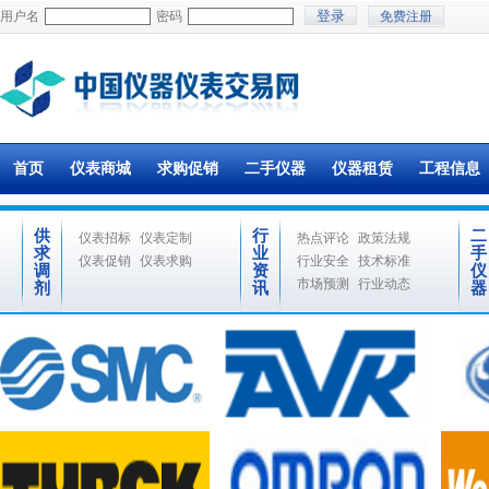
用户名
密码
免费注册
首页
仪表商城
求购促销
二手仪器
仪器租赁
工程信息
供
行
二
仪表招标
仪表定制
热点评论
政策法规
求
业
手
仪表促销
仪表求购
行业安全
技术标准
调
资
仪
市场预测
行业动态
剂
讯
器