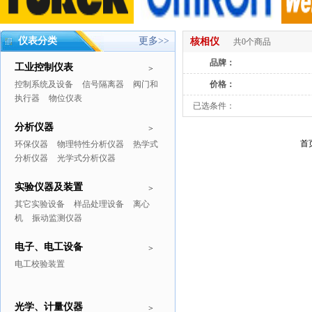
仪表分类
更多>>
核相仪
共0个商品
品牌：
工业控制仪表
>
控制系统及设备
信号隔离器
阀门和
价格：
执行器
物位仪表
已选条件：
分析仪器
>
首
环保仪器
物理特性分析仪器
热学式
分析仪器
光学式分析仪器
实验仪器及装置
>
其它实验设备
样品处理设备
离心
机
振动监测仪器
电子、电工设备
>
电工校验装置
光学、计量仪器
>