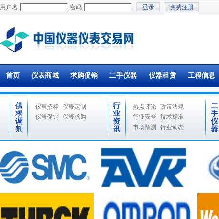
用户名
密码
免费注册
首页
仪表商城
求购促销
二手仪器
仪器租赁
工程信息
供
行
二
仪表招标
仪表定制
热点评论
政策法规
求
业
手
仪表促销
仪表求购
行业安全
技术标准
调
资
仪
市场预测
行业动态
剂
讯
器