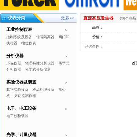
仪表分类
更多>>
直流高压发生器
共0个商品
品牌：
工业控制仪表
>
控制系统及设备
信号隔离器
阀门和
价格：
执行器
物位仪表
已选条件：
分析仪器
>
首
环保仪器
物理特性分析仪器
热学式
分析仪器
光学式分析仪器
实验仪器及装置
>
其它实验设备
样品处理设备
离心
机
振动监测仪器
电子、电工设备
>
电工校验装置
光学、计量仪器
>