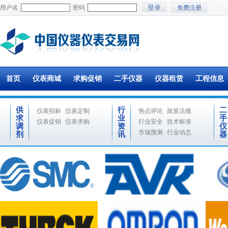
用户名
密码
免费注册
首页
仪表商城
求购促销
二手仪器
仪器租赁
工程信息
供
行
二
仪表招标
仪表定制
热点评论
政策法规
求
业
手
仪表促销
仪表求购
行业安全
技术标准
调
资
仪
市场预测
行业动态
剂
讯
器