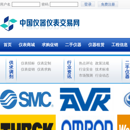
用户名
密码
免费注册
首页
仪表商城
求购促销
二手仪器
仪器租赁
工程信息
供
行
二
仪表招标
仪表定制
热点评论
政策法规
求
业
手
仪表促销
仪表求购
行业安全
技术标准
调
资
仪
市场预测
行业动态
剂
讯
器