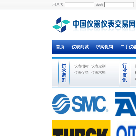
用户名
密码
首页
仪表商城
求购促销
二手仪
供
行
仪表招标
仪表定制
求
业
仪表促销
仪表求购
调
资
剂
讯