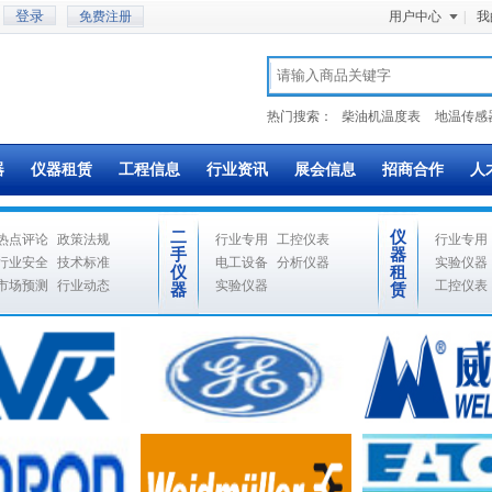
免费注册
用户中心
|
我
热门搜索：
柴油机温度表
地温传感
器
仪器租赁
工程信息
行业资讯
展会信息
招商合作
人
二
仪
热点评论
政策法规
行业专用
工控仪表
行业专用
手
器
行业安全
技术标准
电工设备
分析仪器
实验仪器
仪
租
市场预测
行业动态
实验仪器
工控仪表
器
赁