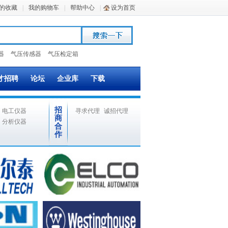
的收藏
|
我的购物车
|
帮助中心
|
设为首页
器
气压传感器
气压检定箱
才招聘
论坛
企业库
下载
招
电工仪器
寻求代理
诚招代理
商
分析仪器
合
作