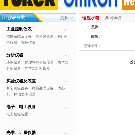
仪表分类
更多>>
恒温水箱
共0个商品
品牌：
工业控制仪表
>
控制系统及设备
信号隔离器
阀门和
价格：
执行器
物位仪表
已选条件：
分析仪器
>
首
环保仪器
物理特性分析仪器
热学式
分析仪器
光学式分析仪器
实验仪器及装置
>
其它实验设备
样品处理设备
离心
机
振动监测仪器
电子、电工设备
>
电工校验装置
光学、计量仪器
>