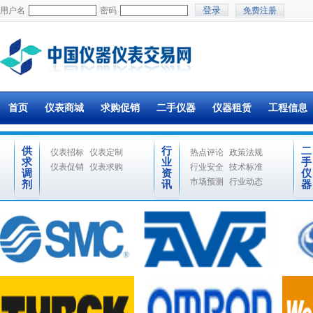
用户名
密码
免费注册
首页
仪表商城
求购促销
二手仪器
仪器租赁
工程信息
供
行
二
仪表招标
仪表定制
热点评论
政策法规
求
业
手
仪表促销
仪表求购
行业安全
技术标准
调
资
仪
市场预测
行业动态
剂
讯
器