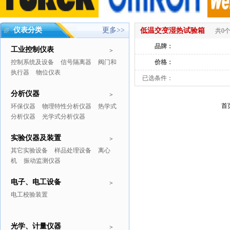
仪表分类
更多>>
低温交变湿热试验箱
共0
品牌：
工业控制仪表
>
控制系统及设备
信号隔离器
阀门和
价格：
执行器
物位仪表
已选条件：
分析仪器
>
首
环保仪器
物理特性分析仪器
热学式
分析仪器
光学式分析仪器
实验仪器及装置
>
其它实验设备
样品处理设备
离心
机
振动监测仪器
电子、电工设备
>
电工校验装置
光学、计量仪器
>