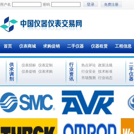
用户名
密码
免费注册
首页
仪表商城
求购促销
二手仪器
仪器租赁
工程信息
供
行
二
仪表招标
仪表定制
热点评论
政策法规
求
业
手
仪表促销
仪表求购
行业安全
技术标准
调
资
仪
市场预测
行业动态
剂
讯
器