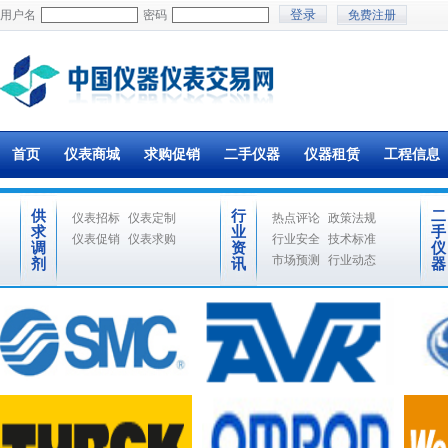
用户名
密码
免费注册
首页
仪表商城
求购促销
二手仪器
仪器租赁
工程信息
供
行
二
仪表招标
仪表定制
热点评论
政策法规
求
业
手
仪表促销
仪表求购
行业安全
技术标准
调
资
仪
市场预测
行业动态
剂
讯
器