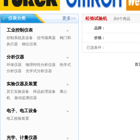
仪表分类
更多>>
松弛试验机
共0个商品
品牌：
工业控制仪表
>
控制系统及设备
信号隔离器
阀门和
价格：
执行器
物位仪表
已选条件：
分析仪器
>
首
环保仪器
物理特性分析仪器
热学式
分析仪器
光学式分析仪器
实验仪器及装置
>
其它实验设备
样品处理设备
离心
机
振动监测仪器
电子、电工设备
>
电工校验装置
光学、计量仪器
>