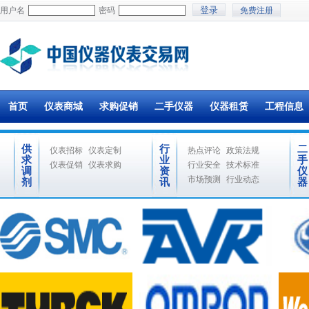
用户名
密码
免费注册
首页
仪表商城
求购促销
二手仪器
仪器租赁
工程信息
供
行
二
仪表招标
仪表定制
热点评论
政策法规
求
业
手
仪表促销
仪表求购
行业安全
技术标准
调
资
仪
市场预测
行业动态
剂
讯
器