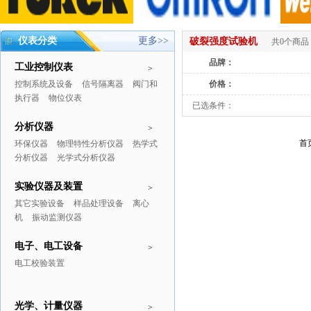
仪表分类
更多>>
破裂强度试验机
共0个商品
品牌：
工业控制仪表
>
控制系统及设备
信号隔离器
阀门和
价格：
执行器
物位仪表
已选条件：
分析仪器
>
首
环保仪器
物理特性分析仪器
热学式
分析仪器
光学式分析仪器
实验仪器及装置
>
其它实验设备
样品处理设备
离心
机
振动监测仪器
电子、电工设备
>
电工校验装置
光学、计量仪器
>