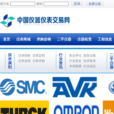
用户名
密码
免费注册
首页
仪表商城
求购促销
二手仪器
仪器租赁
工程信息
供
行
二
仪表招标
仪表定制
热点评论
政策法规
求
业
手
仪表促销
仪表求购
行业安全
技术标准
调
资
仪
市场预测
行业动态
剂
讯
器