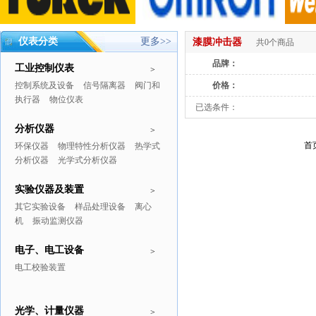
仪表分类
更多>>
漆膜冲击器
共0个商品
品牌：
工业控制仪表
>
控制系统及设备
信号隔离器
阀门和
价格：
执行器
物位仪表
已选条件：
分析仪器
>
首
环保仪器
物理特性分析仪器
热学式
分析仪器
光学式分析仪器
实验仪器及装置
>
其它实验设备
样品处理设备
离心
机
振动监测仪器
电子、电工设备
>
电工校验装置
光学、计量仪器
>