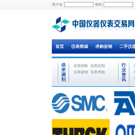
用户名
密码
首页
仪表商城
求购促销
二手仪
供
行
仪表招标
仪表定制
求
业
仪表促销
仪表求购
调
资
剂
讯