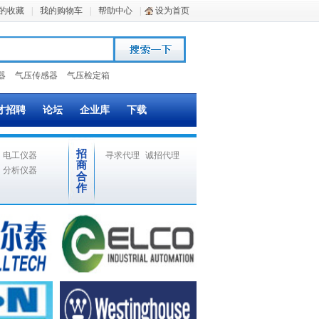
的收藏
|
我的购物车
|
帮助中心
|
设为首页
器
气压传感器
气压检定箱
才招聘
论坛
企业库
下载
招
电工仪器
寻求代理
诚招代理
商
分析仪器
合
作