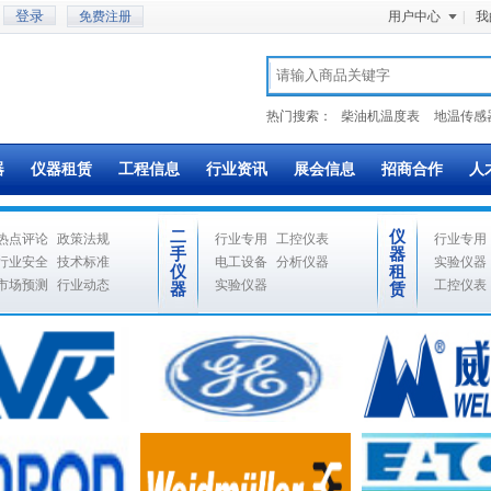
免费注册
用户中心
|
我
热门搜索：
柴油机温度表
地温传感
器
仪器租赁
工程信息
行业资讯
展会信息
招商合作
人
二
仪
热点评论
政策法规
行业专用
工控仪表
行业专用
手
器
行业安全
技术标准
电工设备
分析仪器
实验仪器
仪
租
市场预测
行业动态
实验仪器
工控仪表
器
赁