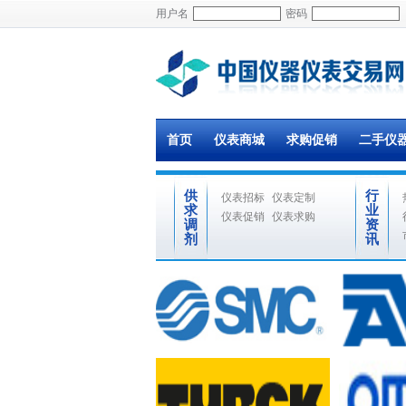
用户名
密码
首页
仪表商城
求购促销
二手仪
供
行
仪表招标
仪表定制
求
业
仪表促销
仪表求购
调
资
剂
讯