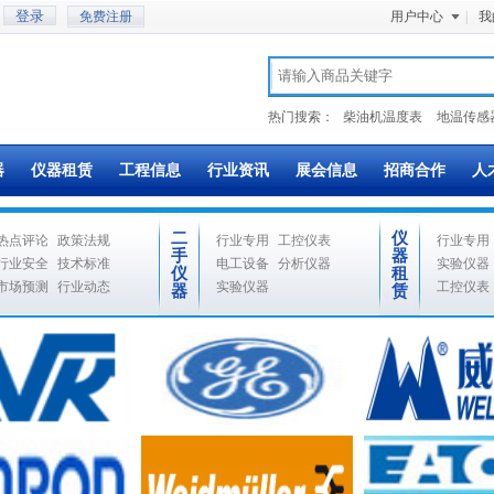
免费注册
用户中心
|
我
热门搜索：
柴油机温度表
地温传感
器
仪器租赁
工程信息
行业资讯
展会信息
招商合作
人
二
仪
热点评论
政策法规
行业专用
工控仪表
行业专用
手
器
行业安全
技术标准
电工设备
分析仪器
实验仪器
仪
租
市场预测
行业动态
实验仪器
工控仪表
器
赁