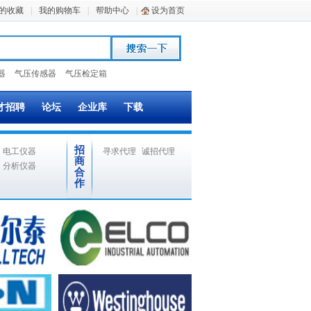
的收藏
|
我的购物车
|
帮助中心
|
设为首页
器
气压传感器
气压检定箱
才招聘
论坛
企业库
下载
招
电工仪器
寻求代理
诚招代理
商
分析仪器
合
作