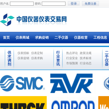
用户名
密码
免费注册
首页
仪表商城
求购促销
二手仪器
仪器租赁
工程信息
供
行
二
仪表招标
仪表定制
热点评论
政策法规
求
业
手
仪表促销
仪表求购
行业安全
技术标准
调
资
仪
市场预测
行业动态
剂
讯
器