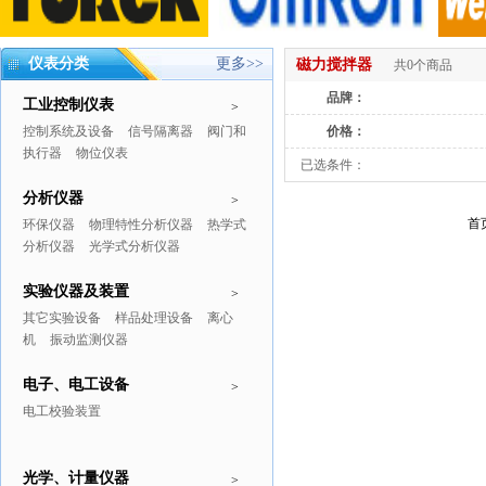
仪表分类
更多>>
磁力搅拌器
共0个商品
品牌：
工业控制仪表
>
控制系统及设备
信号隔离器
阀门和
价格：
执行器
物位仪表
已选条件：
分析仪器
>
首
环保仪器
物理特性分析仪器
热学式
分析仪器
光学式分析仪器
实验仪器及装置
>
其它实验设备
样品处理设备
离心
机
振动监测仪器
电子、电工设备
>
电工校验装置
光学、计量仪器
>