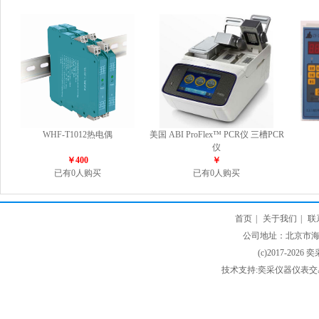
WHF-T1012热电偶
美国 ABI ProFlex™ PCR仪 三槽PCR
仪
￥400
￥
已有0人购买
已有0人购买
首页
|
关于我们
|
联
公司地址：北京市海淀
(c)2017-2026 
技术支持:奕采仪器仪表交易