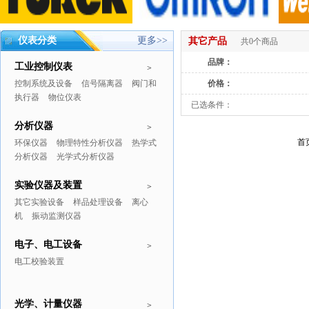
仪表分类
更多>>
其它产品
共0个商品
品牌：
工业控制仪表
>
控制系统及设备
信号隔离器
阀门和
价格：
执行器
物位仪表
已选条件：
分析仪器
>
首
环保仪器
物理特性分析仪器
热学式
分析仪器
光学式分析仪器
实验仪器及装置
>
其它实验设备
样品处理设备
离心
机
振动监测仪器
电子、电工设备
>
电工校验装置
光学、计量仪器
>