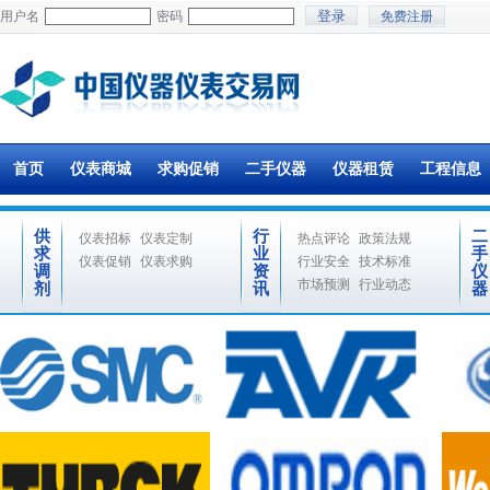
用户名
密码
免费注册
首页
仪表商城
求购促销
二手仪器
仪器租赁
工程信息
供
行
二
仪表招标
仪表定制
热点评论
政策法规
求
业
手
仪表促销
仪表求购
行业安全
技术标准
调
资
仪
市场预测
行业动态
剂
讯
器