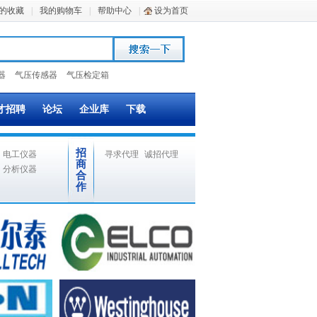
的收藏
|
我的购物车
|
帮助中心
|
设为首页
器
气压传感器
气压检定箱
才招聘
论坛
企业库
下载
招
电工仪器
寻求代理
诚招代理
商
分析仪器
合
作