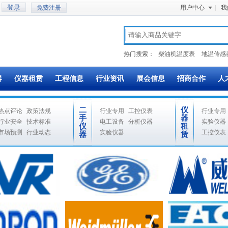
免费注册
用户中心
|
我
热门搜索：
柴油机温度表
地温传感
器
仪器租赁
工程信息
行业资讯
展会信息
招商合作
人
二
仪
热点评论
政策法规
行业专用
工控仪表
行业专用
手
器
行业安全
技术标准
电工设备
分析仪器
实验仪器
仪
租
市场预测
行业动态
实验仪器
工控仪表
器
赁