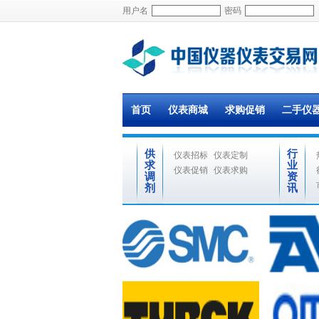
用户名
密码
首页
仪表商城
求购促销
二手仪
供
行
仪表招标
仪表定制
求
业
仪表促销
仪表求购
调
资
剂
讯