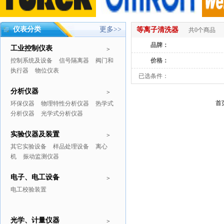
仪表分类
更多>>
等离子清洗器
共0个商品
品牌：
工业控制仪表
>
控制系统及设备
信号隔离器
阀门和
价格：
执行器
物位仪表
已选条件：
分析仪器
>
首
环保仪器
物理特性分析仪器
热学式
分析仪器
光学式分析仪器
实验仪器及装置
>
其它实验设备
样品处理设备
离心
机
振动监测仪器
电子、电工设备
>
电工校验装置
光学、计量仪器
>