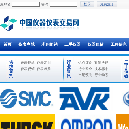
用户名
密码
免费注册
首页
仪表商城
求购促销
二手仪器
仪器租赁
工程信息
供
行
二
仪表招标
仪表定制
热点评论
政策法规
求
业
手
仪表促销
仪表求购
行业安全
技术标准
调
资
仪
市场预测
行业动态
剂
讯
器