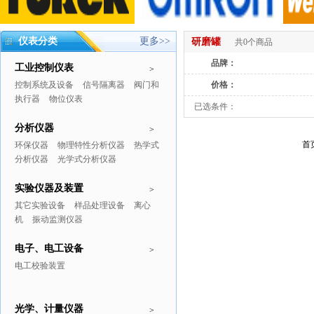
仪表分类
更多>>
研磨罐
共0个商品
品牌：
工业控制仪表
>
控制系统及设备
信号隔离器
阀门和
价格：
执行器
物位仪表
已选条件：
分析仪器
>
首
环保仪器
物理特性分析仪器
热学式
分析仪器
光学式分析仪器
实验仪器及装置
>
其它实验设备
样品处理设备
离心
机
振动监测仪器
电子、电工设备
>
电工校验装置
光学、计量仪器
>