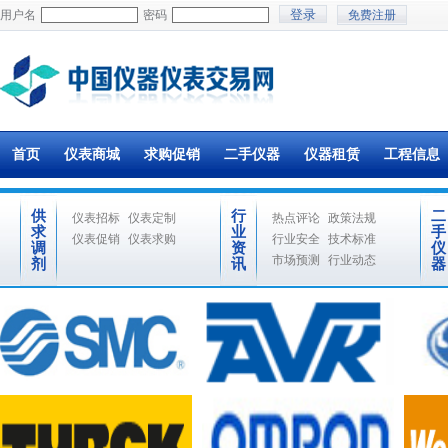
用户名
密码
免费注册
首页
仪表商城
求购促销
二手仪器
仪器租赁
工程信息
供
行
二
仪表招标
仪表定制
热点评论
政策法规
求
业
手
仪表促销
仪表求购
行业安全
技术标准
调
资
仪
市场预测
行业动态
剂
讯
器