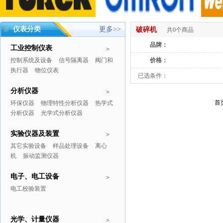
仪表分类
更多>>
破碎机
共0个商品
品牌：
工业控制仪表
>
控制系统及设备
信号隔离器
阀门和
价格：
执行器
物位仪表
已选条件：
分析仪器
>
首
环保仪器
物理特性分析仪器
热学式
分析仪器
光学式分析仪器
实验仪器及装置
>
其它实验设备
样品处理设备
离心
机
振动监测仪器
电子、电工设备
>
电工校验装置
光学、计量仪器
>