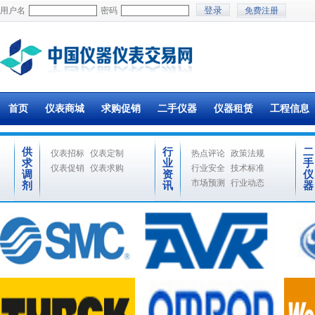
用户名
密码
免费注册
首页
仪表商城
求购促销
二手仪器
仪器租赁
工程信息
供
行
二
仪表招标
仪表定制
热点评论
政策法规
求
业
手
仪表促销
仪表求购
行业安全
技术标准
调
资
仪
市场预测
行业动态
剂
讯
器