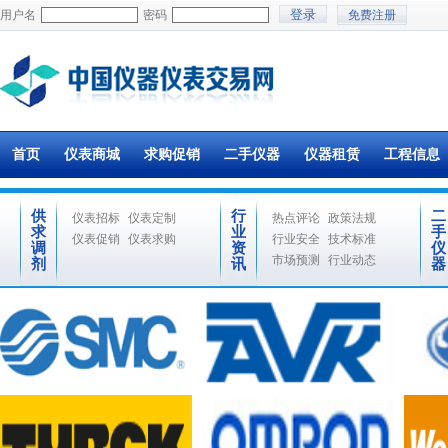
用户名
密码
免费注册
首页
仪表商城
求购促销
二手仪器
仪器租赁
工程信息
供
行
二
仪表招标
仪表定制
热点评论
政策法规
求
业
手
仪表促销
仪表求购
行业安全
技术标准
调
资
仪
市场预测
行业动态
剂
讯
器