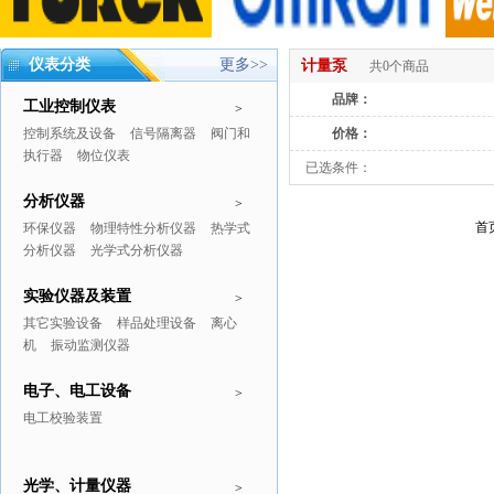
仪表分类
更多>>
计量泵
共0个商品
品牌：
工业控制仪表
>
控制系统及设备
信号隔离器
阀门和
价格：
执行器
物位仪表
已选条件：
分析仪器
>
首
环保仪器
物理特性分析仪器
热学式
分析仪器
光学式分析仪器
实验仪器及装置
>
其它实验设备
样品处理设备
离心
机
振动监测仪器
电子、电工设备
>
电工校验装置
光学、计量仪器
>