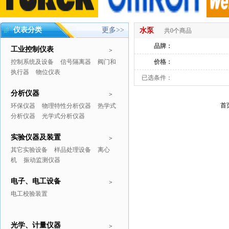
仪表分类
更多>>
水泵
共0个商品
品牌：
工业控制仪表
>
控制系统及设备
信号隔离器
阀门和
价格：
执行器
物位仪表
已选条件：
分析仪器
>
首
环保仪器
物理特性分析仪器
热学式
分析仪器
光学式分析仪器
实验仪器及装置
>
其它实验设备
样品处理设备
离心
机
振动监测仪器
电子、电工设备
>
电工校验装置
光学、计量仪器
>