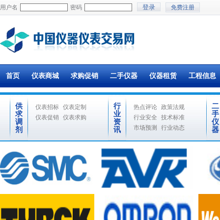
用户名
密码
免费注册
首页
仪表商城
求购促销
二手仪器
仪器租赁
工程信息
供
行
二
仪表招标
仪表定制
热点评论
政策法规
求
业
手
仪表促销
仪表求购
行业安全
技术标准
调
资
仪
市场预测
行业动态
剂
讯
器