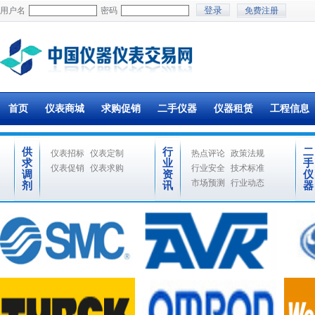
用户名
密码
免费注册
首页
仪表商城
求购促销
二手仪器
仪器租赁
工程信息
供
行
二
仪表招标
仪表定制
热点评论
政策法规
求
业
手
仪表促销
仪表求购
行业安全
技术标准
调
资
仪
市场预测
行业动态
剂
讯
器