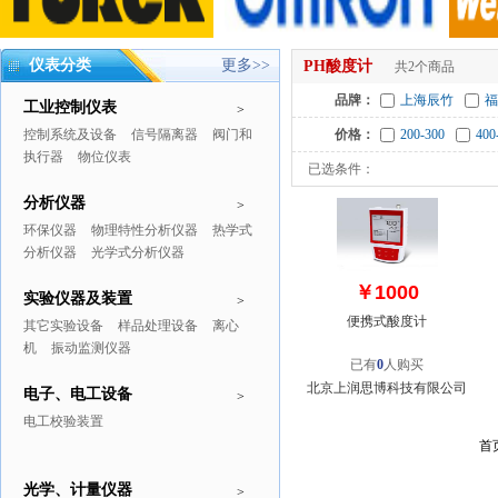
仪表分类
更多>>
PH酸度计
共2个商品
品牌：
上海辰竹
福
工业控制仪表
>
控制系统及设备
信号隔离器
阀门和
价格：
200-300
400
执行器
物位仪表
已选条件：
分析仪器
>
环保仪器
物理特性分析仪器
热学式
分析仪器
光学式分析仪器
￥1000
实验仪器及装置
>
便携式酸度计
其它实验设备
样品处理设备
离心
机
振动监测仪器
已有
0
人购买
北京上润思博科技有限公司
电子、电工设备
>
电工校验装置
首
光学、计量仪器
>