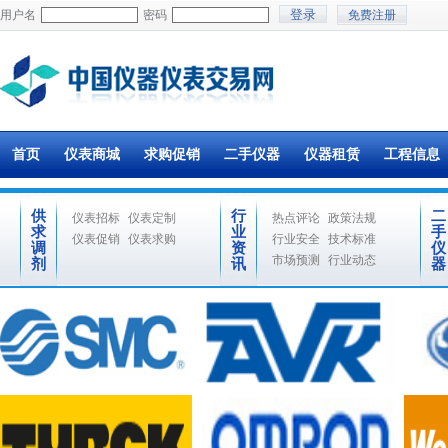
用户名
密码
免费注册
首页
仪表商城
求购促销
二手仪器
仪器租赁
工程信息
供
行
二
仪表招标
仪表定制
热点评论
政策法规
求
业
手
仪表促销
仪表求购
行业安全
技术标准
调
资
仪
市场预测
行业动态
剂
讯
器