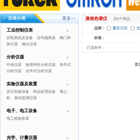
仪表分类
更多>>
液相色谱仪
共0个商品
品牌：
重庆川仪
北
工业控制仪表
>
控制系统及设备
信号隔离器
阀门和
价格：
执行器
物位仪表
已选条件：
分析仪器
>
首
环保仪器
物理特性分析仪器
热学式
分析仪器
光学式分析仪器
实验仪器及装置
>
其它实验设备
样品处理设备
离心
机
振动监测仪器
电子、电工设备
>
电工校验装置
光学、计量仪器
>