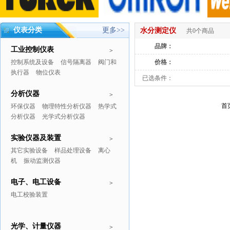
仪表分类
更多>>
水分测定仪
共0个商品
品牌：
工业控制仪表
>
控制系统及设备
信号隔离器
阀门和
价格：
执行器
物位仪表
已选条件：
分析仪器
>
首
环保仪器
物理特性分析仪器
热学式
分析仪器
光学式分析仪器
实验仪器及装置
>
其它实验设备
样品处理设备
离心
机
振动监测仪器
电子、电工设备
>
电工校验装置
光学、计量仪器
>