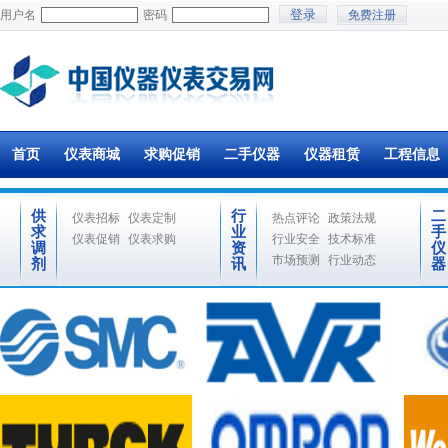
用户名
密码
免费注册
首页
仪表商城
求购促销
二手仪器
仪器租赁
工程信息
供
行
二
仪表招标
仪表定制
热点评论
政策法规
求
业
手
仪表促销
仪表求购
行业安全
技术标准
调
资
仪
市场预测
行业动态
剂
讯
器