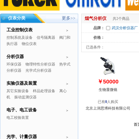
仪表分类
更多>>
烟气分析仪
共2个商品
品牌：
武汉分析仪器厂
工业控制仪表
>
控制系统及设备
信号隔离器
阀门和
价格：
执行器
物位仪表
已选条件：
分析仪器
>
环保仪器
物理特性分析仪器
热学式
分析仪器
光学式分析仪器
￥50000
实验仪器及装置
>
生物显微镜
其它实验设备
样品处理设备
离心
机
振动监测仪器
已有
0
人购买
北京上润思博科技有限公司
电子、电工设备
>
电工校验装置
首
光学、计量仪器
>