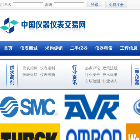
用户名
密码
免费注册
首页
仪表商城
求购促销
二手仪器
仪器租赁
工程信息
供
行
二
仪表招标
仪表定制
热点评论
政策法规
求
业
手
仪表促销
仪表求购
行业安全
技术标准
调
资
仪
市场预测
行业动态
剂
讯
器