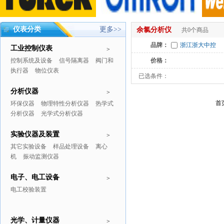
仪表分类
更多>>
余氯分析仪
共0个商品
品牌：
浙江浙大中控
工业控制仪表
>
控制系统及设备
信号隔离器
阀门和
价格：
执行器
物位仪表
已选条件：
分析仪器
>
首
环保仪器
物理特性分析仪器
热学式
分析仪器
光学式分析仪器
实验仪器及装置
>
其它实验设备
样品处理设备
离心
机
振动监测仪器
电子、电工设备
>
电工校验装置
光学、计量仪器
>