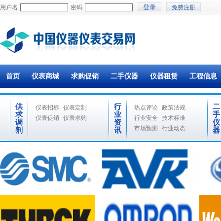
用户名
密码
免费注册
首页
仪表商城
求购促销
二手仪器
仪器租赁
工程信息
供
行
二
仪表招标
仪表定制
热点评论
政策法规
求
业
手
仪表促销
仪表求购
行业安全
技术标准
调
资
仪
市场预测
行业动态
剂
讯
器