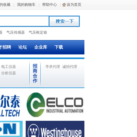
的收藏
|
我的购物车
|
帮助中心
|
设为首页
器
气压传感器
气压检定箱
才招聘
论坛
企业库
下载
招
电工仪器
寻求代理
诚招代理
商
分析仪器
合
作