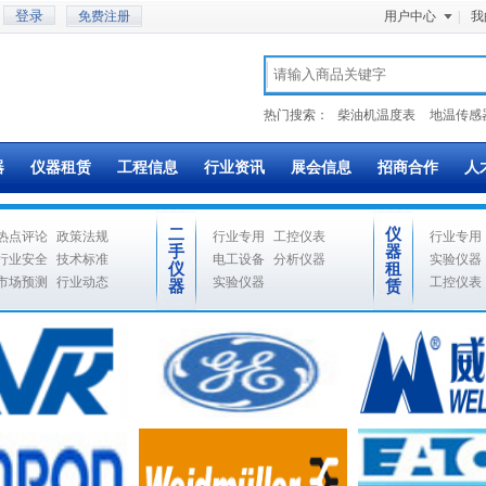
免费注册
用户中心
|
我
热门搜索：
柴油机温度表
地温传感
器
仪器租赁
工程信息
行业资讯
展会信息
招商合作
人
二
仪
热点评论
政策法规
行业专用
工控仪表
行业专用
手
器
行业安全
技术标准
电工设备
分析仪器
实验仪器
仪
租
市场预测
行业动态
实验仪器
工控仪表
器
赁