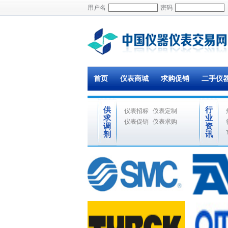
用户名
密码
首页
仪表商城
求购促销
二手仪
供
行
仪表招标
仪表定制
求
业
仪表促销
仪表求购
调
资
剂
讯