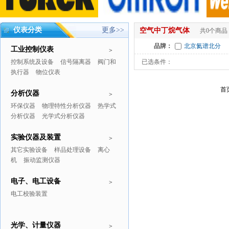
仪表分类
更多>>
空气中丁烷气体
共0个商品
品牌：
北京氦谱北分
工业控制仪表
>
控制系统及设备
信号隔离器
阀门和
已选条件：
执行器
物位仪表
首
分析仪器
>
环保仪器
物理特性分析仪器
热学式
分析仪器
光学式分析仪器
实验仪器及装置
>
其它实验设备
样品处理设备
离心
机
振动监测仪器
电子、电工设备
>
电工校验装置
光学、计量仪器
>