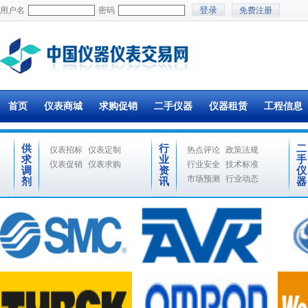
用户名
密码
免费注册
首页
仪表商城
求购促销
二手仪器
仪器租赁
工程信息
供
行
二
仪表招标
仪表定制
热点评论
政策法规
求
业
手
仪表促销
仪表求购
行业安全
技术标准
调
资
仪
市场预测
行业动态
剂
讯
器