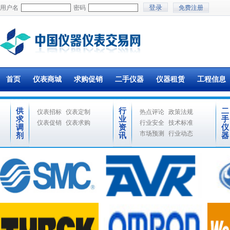
用户名
密码
免费注册
首页
仪表商城
求购促销
二手仪器
仪器租赁
工程信息
供
行
二
仪表招标
仪表定制
热点评论
政策法规
求
业
手
仪表促销
仪表求购
行业安全
技术标准
调
资
仪
市场预测
行业动态
剂
讯
器