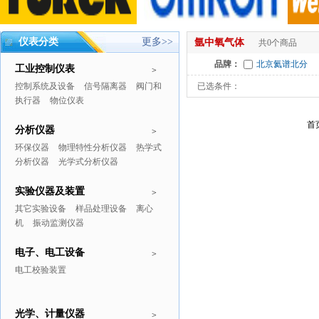
仪表分类
更多>>
氩中氧气体
共0个商品
品牌：
北京氦谱北分
工业控制仪表
>
控制系统及设备
信号隔离器
阀门和
已选条件：
执行器
物位仪表
首
分析仪器
>
环保仪器
物理特性分析仪器
热学式
分析仪器
光学式分析仪器
实验仪器及装置
>
其它实验设备
样品处理设备
离心
机
振动监测仪器
电子、电工设备
>
电工校验装置
光学、计量仪器
>