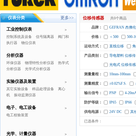
仪表分类
更多>>
位移传感器
共0个商品
品牌：
GEFRAN 杰佛伦
工业控制仪表
>
控制系统及设备
信号隔离器
阀门和
价格：
＜500
500-1
执行器
物位仪表
运动方式：
直线位移
角
分析仪器
产品类别：
导电塑料 位移
>
环保仪器
物理特性分析仪器
热学式
光电式 位移传感
分析仪器
光学式分析仪器
测量量程：
10mm-100mm
实验仪器及装置
>
测量精度：
±0.02%F.S.
其它实验设备
样品处理设备
离心
输出信号：
PNP
4-20m
机
振动监测仪器
防护等级：
IP65
IP66
电子、电工设备
>
供电电源：
24V DC
其
电工校验装置
已选条件：
光学、计量仪器
>