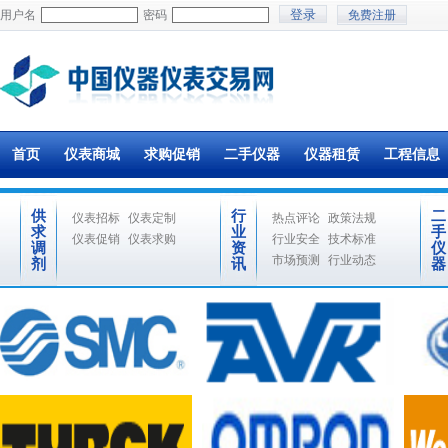
用户名
密码
免费注册
首页
仪表商城
求购促销
二手仪器
仪器租赁
工程信息
供
行
二
仪表招标
仪表定制
热点评论
政策法规
求
业
手
仪表促销
仪表求购
行业安全
技术标准
调
资
仪
市场预测
行业动态
剂
讯
器