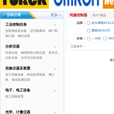
仪表分类
更多>>
伺服控制器
共0个商品
品牌：
科尔摩根KOLLM
工业控制仪表
>
费斯托FESTO
控制系统及设备
信号隔离器
阀门和
执行器
物位仪表
价格：
＜1000
1001
分析仪器
已选条件：
>
环保仪器
物理特性分析仪器
热学式
分析仪器
光学式分析仪器
首
实验仪器及装置
>
其它实验设备
样品处理设备
离心
机
振动监测仪器
电子、电工设备
>
电工校验装置
光学、计量仪器
>