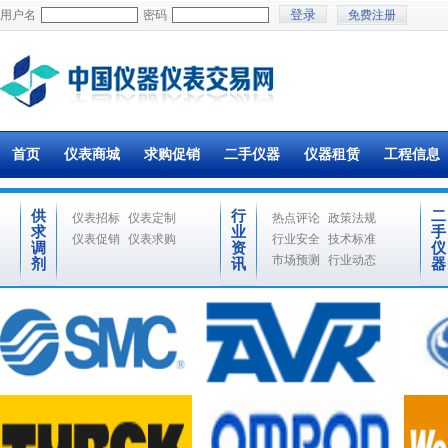
用户名
密码
免费注册
首页
仪表商城
求购促销
二手仪器
仪器租赁
工程信息
供
行
二
仪表招标
仪表定制
热点评论
政策法规
求
业
手
仪表促销
仪表求购
行业安全
技术标准
调
资
仪
市场预测
行业动态
剂
讯
器