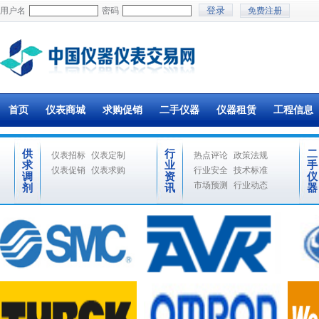
用户名
密码
免费注册
首页
仪表商城
求购促销
二手仪器
仪器租赁
工程信息
供
行
二
仪表招标
仪表定制
热点评论
政策法规
求
业
手
仪表促销
仪表求购
行业安全
技术标准
调
资
仪
市场预测
行业动态
剂
讯
器