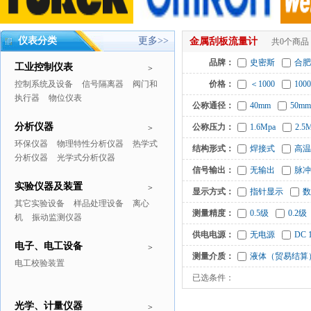
仪表分类
更多>>
金属刮板流量计
共0个商品
品牌：
史密斯
合肥
工业控制仪表
>
控制系统及设备
信号隔离器
阀门和
价格：
＜1000
1000
执行器
物位仪表
公称通径：
40mm
50mm
分析仪器
公称压力：
1.6Mpa
2.5
>
环保仪器
物理特性分析仪器
热学式
结构形式：
焊接式
高温
分析仪器
光学式分析仪器
信号输出：
无输出
脉冲
实验仪器及装置
>
显示方式：
指针显示
数
其它实验设备
样品处理设备
离心
测量精度：
0.5级
0.2级
机
振动监测仪器
供电电源：
无电源
DC 
电子、电工设备
>
测量介质：
液体（贸易结算
电工校验装置
已选条件：
光学、计量仪器
>