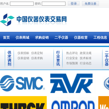
用户名
密码
免费注册
首页
仪表商城
求购促销
二手仪器
仪器租赁
工程信息
供
行
二
仪表招标
仪表定制
热点评论
政策法规
求
业
手
仪表促销
仪表求购
行业安全
技术标准
调
资
仪
市场预测
行业动态
剂
讯
器