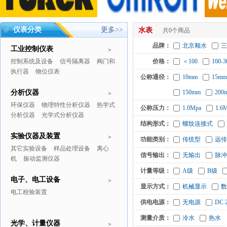
仪表分类
更多>>
水表
共0个商品
品牌：
北京顺水
三
工业控制仪表
>
控制系统及设备
信号隔离器
阀门和
价格：
＜100
100-3
执行器
物位仪表
公称通径：
10mm
15mm
分析仪器
150mm
200
>
环保仪器
物理特性分析仪器
热学式
公称压力：
1.0Mpa
1.6
分析仪器
光学式分析仪器
结构形式：
螺纹连接式
实验仪器及装置
>
功能类别：
传统型
远传
其它实验设备
样品处理设备
离心
信号输出：
无输出
脉冲
机
振动监测仪器
计量等级：
A级
B级
电子、电工设备
>
显示方式：
机械显示
数
电工校验装置
供电电源：
无电源
DC 
测量介质：
冷水
热水
光学、计量仪器
>